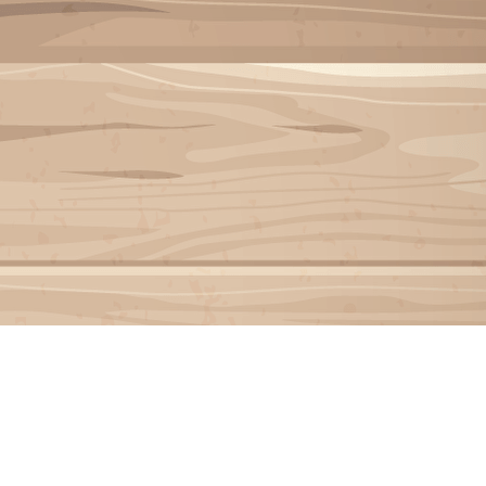
Exporter les lignes sélectionnées
Exporter toutes les colonnes
Exporter uniquement les colonnes affichées
Menu
?>
Images de la page d'accueil
Cliquez pour éditer