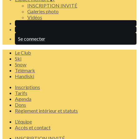
INSCRIPTION INVITÉ
Galeries photo
Vidéos
Se connecter
Le Club
Ski
Snow
Télémark
Handiski
Inscriptions
Tarifs
Agenda
Dons
Règlement intérieur et statuts
L'équipe
Accès et contact
INSCRIPTION INVITÉ