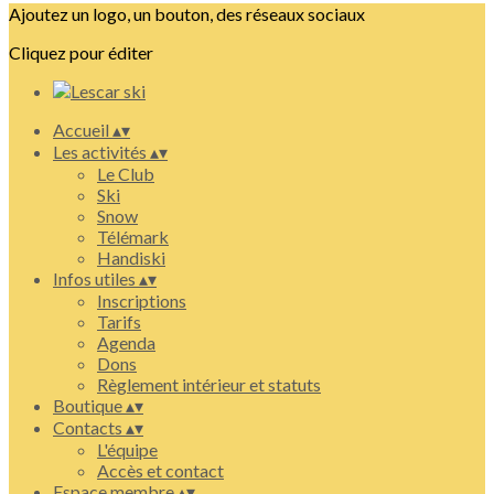
Ajoutez un logo, un bouton, des réseaux sociaux
Cliquez pour éditer
Accueil
▴
▾
Les activités
▴
▾
Le Club
Ski
Snow
Télémark
Handiski
Infos utiles
▴
▾
Inscriptions
Tarifs
Agenda
Dons
Règlement intérieur et statuts
Boutique
▴
▾
Contacts
▴
▾
L'équipe
Accès et contact
Espace membre
▴
▾