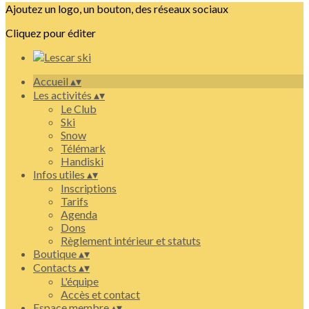
Ajoutez un logo, un bouton, des réseaux sociaux
Cliquez pour éditer
Accueil
▴
▾
Les activités
▴
▾
Le Club
Ski
Snow
Télémark
Handiski
Infos utiles
▴
▾
Inscriptions
Tarifs
Agenda
Dons
Règlement intérieur et statuts
Boutique
▴
▾
Contacts
▴
▾
L'équipe
Accès et contact
Espace membre
▴
▾