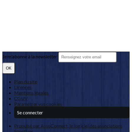
Je m'abonne à la newsletter
OK
Plan du site
Licences
Mentions légales
CGUV
Paramétrer vos cookies
Se connecter
Propulsé par AssoConnect, le logiciel des associations
Sportives