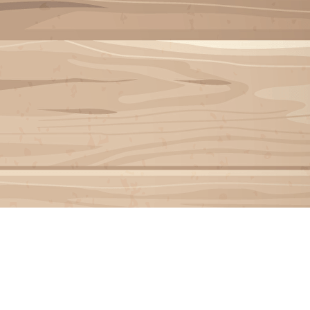
Exporter les lignes sélectionnées
Exporter toutes les colonnes
Exporter uniquement les colonnes affichées
Menu
?>
Images de la page d'accueil
Cliquez pour éditer