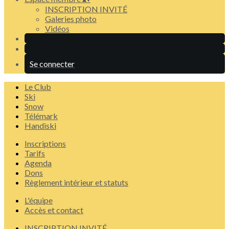
INSCRIPTION INVITÉ
Galeries photo
Vidéos
Se connecter
Le Club
Ski
Snow
Télémark
Handiski
Inscriptions
Tarifs
Agenda
Dons
Règlement intérieur et statuts
L'équipe
Accès et contact
INSCRIPTION INVITÉ