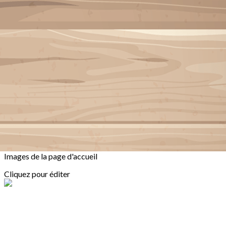
Exporter les lignes sélectionnées
Exporter toutes les colonnes
Exporter uniquement les colonnes affichées
Menu
<
>
Inscriptions
Tarifs
Agenda
Dons
Règlement intérieur et statuts
?>
Images de la page d'accueil
Cliquez pour éditer