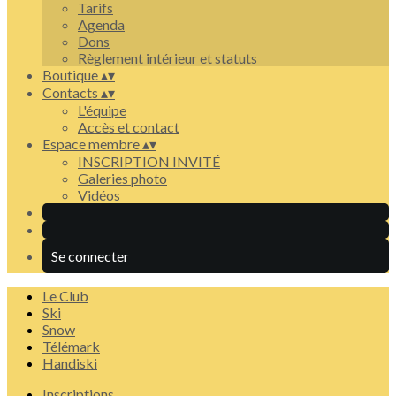
Tarifs
Agenda
Dons
Règlement intérieur et statuts
Boutique
▴
▾
Contacts
▴
▾
L'équipe
Accès et contact
Espace membre
▴
▾
INSCRIPTION INVITÉ
Galeries photo
Vidéos
Se connecter
Le Club
Ski
Snow
Télémark
Handiski
Inscriptions