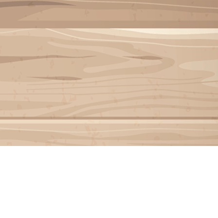
Exporter les lignes sélectionnées
Exporter toutes les colonnes
Exporter uniquement les colonnes affichées
Menu
?>
Images de la page d'accueil
Cliquez pour éditer