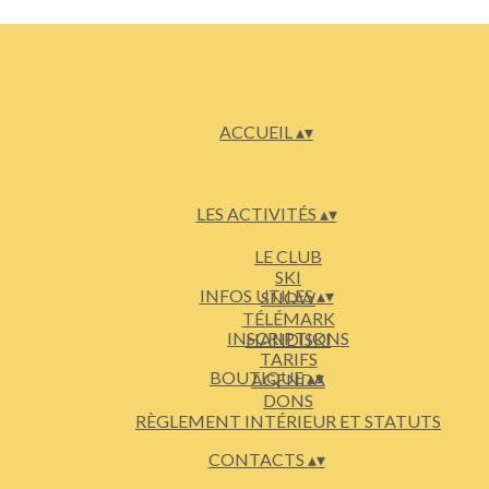
ACCUEIL
▴
▾
LES ACTIVITÉS
▴
▾
LE CLUB
SKI
INFOS UTILES
▴
▾
SNOW
TÉLÉMARK
INSCRIPTIONS
HANDISKI
TARIFS
BOUTIQUE
▴
▾
AGENDA
DONS
RÈGLEMENT INTÉRIEUR ET STATUTS
CONTACTS
▴
▾