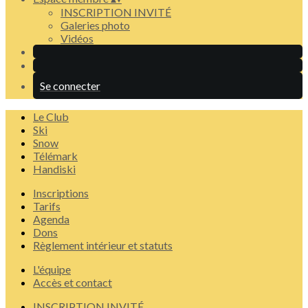
INSCRIPTION INVITÉ
Galeries photo
Vidéos
Se connecter
Le Club
Ski
Snow
Télémark
Handiski
Inscriptions
Tarifs
Agenda
Dons
Règlement intérieur et statuts
L'équipe
Accès et contact
INSCRIPTION INVITÉ