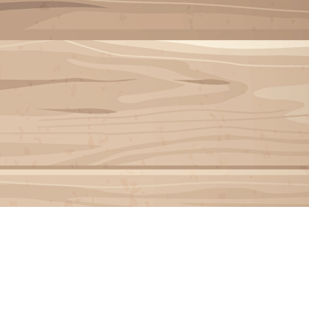
Exporter les lignes sélectionnées
Exporter toutes les colonnes
Exporter uniquement les colonnes affichées
Menu
?>
Images de la page d'accueil
Cliquez pour éditer