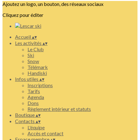
Ajoutez un logo, un bouton, des réseaux sociaux
Cliquez pour éditer
Accueil
▴
▾
Les activités
▴
▾
Le Club
Ski
Snow
Télémark
Handiski
Infos utiles
▴
▾
Inscriptions
Tarifs
Agenda
Dons
Règlement intérieur et statuts
Boutique
▴
▾
Contacts
▴
▾
L'équipe
Accès et contact
Espace membre
▴
▾