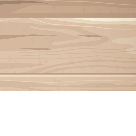
Exporter les lignes sélectionnées
Exporter toutes les colonnes
Exporter uniquement les colonnes affichées
Menu
?>
Images de la page d'accueil
Cliquez pour éditer