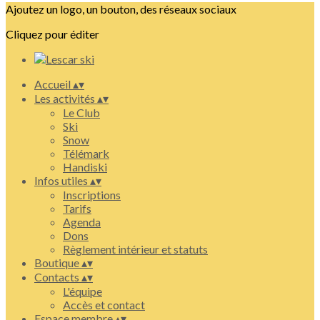
Ajoutez un logo, un bouton, des réseaux sociaux
Cliquez pour éditer
Accueil
▴
▾
Les activités
▴
▾
Le Club
Ski
Snow
Télémark
Handiski
Infos utiles
▴
▾
Inscriptions
Tarifs
Agenda
Dons
Règlement intérieur et statuts
Boutique
▴
▾
Contacts
▴
▾
L'équipe
Accès et contact
Espace membre
▴
▾