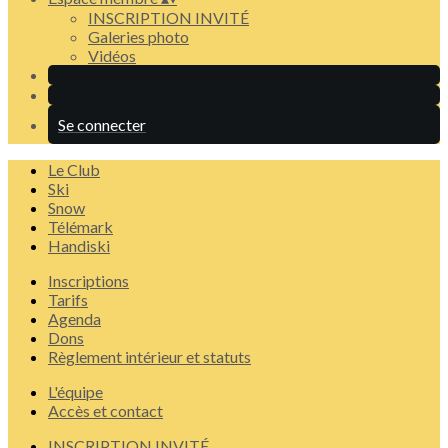
INSCRIPTION INVITÉ
Galeries photo
Vidéos
Se connecter
Le Club
Ski
Snow
Télémark
Handiski
Inscriptions
Tarifs
Agenda
Dons
Règlement intérieur et statuts
L'équipe
Accès et contact
INSCRIPTION INVITÉ