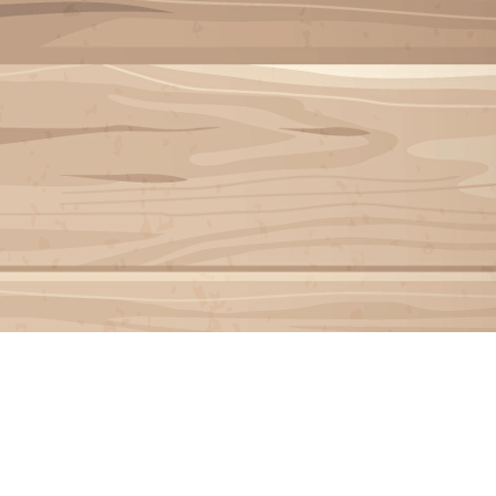
Menu
<
>
INSCRIPTION INVITÉ
Galeries photo
Vidéos
?>
Images de la page d'accueil
Cliquez pour éditer