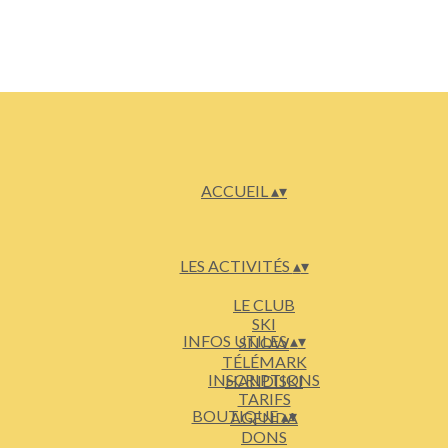
ACCUEIL
▴
▾
LES ACTIVITÉS
▴
▾
LE CLUB
SKI
INFOS UTILES
▴
▾
SNOW
TÉLÉMARK
INSCRIPTIONS
HANDISKI
TARIFS
BOUTIQUE
▴
▾
AGENDA
DONS