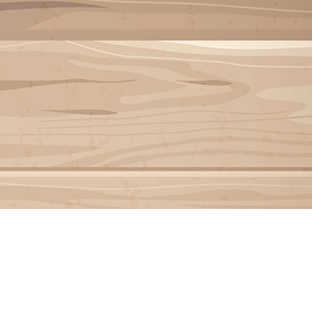
Menu
<
>
INSCRIPTION INVITÉ
Galeries photo
Vidéos
?>
Images de la page d'accueil
Cliquez pour éditer