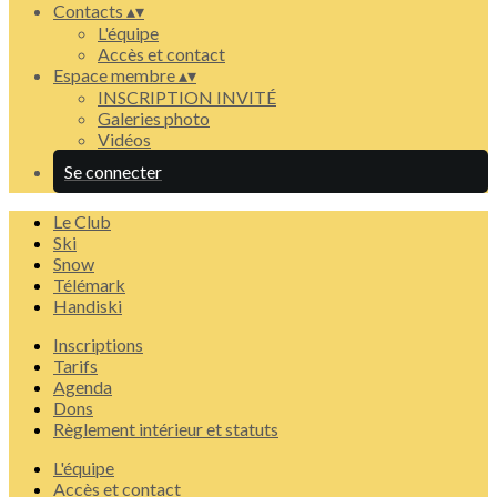
Contacts
▴
▾
L'équipe
Accès et contact
Espace membre
▴
▾
INSCRIPTION INVITÉ
Galeries photo
Vidéos
Se connecter
Le Club
Ski
Snow
Télémark
Handiski
Inscriptions
Tarifs
Agenda
Dons
Règlement intérieur et statuts
L'équipe
Accès et contact