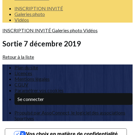
INSCRIPTION INVITÉ
Galeries photo
Vidéos
INSCRIPTION INVITÉ
Galeries photo
Vidéos
Sortie 7 décembre 2019
Retour à la liste
Plan du site
Licences
Mentions légales
CGUV
Paramétrer vos cookies
Se connecter
Propulsé par AssoConnect, le logiciel des associations
Sportives
Vos choix en matière de confidentialité