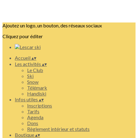
Ajoutez un logo, un bouton, des réseaux sociaux
Cliquez pour éditer
Accueil
▴
▾
Les activités
▴
▾
Le Club
Ski
Snow
Télémark
Handiski
Infos utiles
▴
▾
Inscriptions
Tarifs
Agenda
Dons
Règlement intérieur et statuts
Boutique
▴
▾