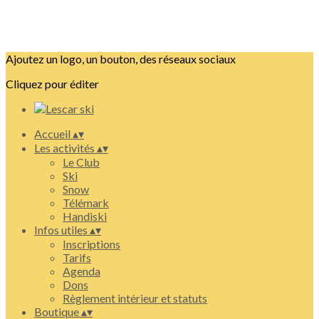
Ajoutez un logo, un bouton, des réseaux sociaux
Cliquez pour éditer
Accueil
▴
▾
Les activités
▴
▾
Le Club
Ski
Snow
Télémark
Handiski
Infos utiles
▴
▾
Inscriptions
Tarifs
Agenda
Dons
Règlement intérieur et statuts
Boutique
▴
▾