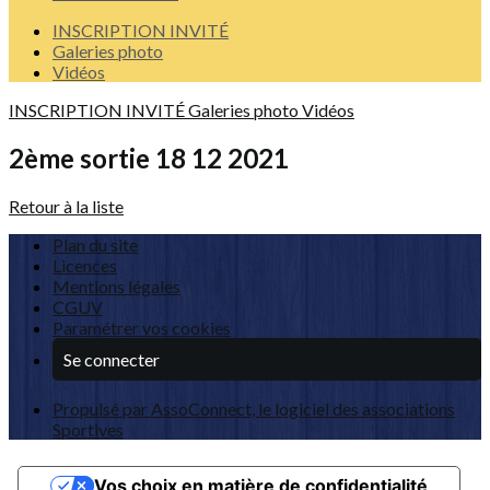
INSCRIPTION INVITÉ
Galeries photo
Vidéos
INSCRIPTION INVITÉ
Galeries photo
Vidéos
2ème sortie 18 12 2021
Retour à la liste
Plan du site
Licences
Mentions légales
CGUV
Paramétrer vos cookies
Se connecter
Propulsé par AssoConnect, le logiciel des associations
Sportives
Vos choix en matière de confidentialité