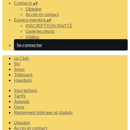
Contacts
▴
▾
L'équipe
Accès et contact
Espace membre
▴
▾
INSCRIPTION INVITÉ
Galeries photo
Vidéos
Se connecter
Le Club
Ski
Snow
Télémark
Handiski
Inscriptions
Tarifs
Agenda
Dons
Règlement intérieur et statuts
L'équipe
Accès et contact