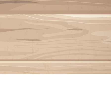
Menu
<
>
INSCRIPTION INVITÉ
Galeries photo
Vidéos
?>
Images de la page d'accueil
Cliquez pour éditer