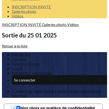
INSCRIPTION INVITÉ
Galeries photo
Vidéos
INSCRIPTION INVITÉ
Galeries photo
Vidéos
Sortie du 25 01 2025
Retour à la liste
Plan du site
Licences
Mentions légales
CGUV
Paramétrer vos cookies
Se connecter
Propulsé par AssoConnect, le logiciel des associations
Sportives
Vos choix en matière de confidentialité