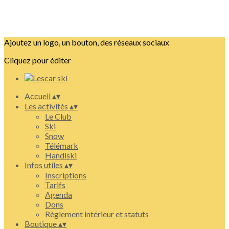
Ajoutez un logo, un bouton, des réseaux sociaux
Cliquez pour éditer
Accueil
▴
▾
Les activités
▴
▾
Le Club
Ski
Snow
Télémark
Handiski
Infos utiles
▴
▾
Inscriptions
Tarifs
Agenda
Dons
Règlement intérieur et statuts
Boutique
▴
▾