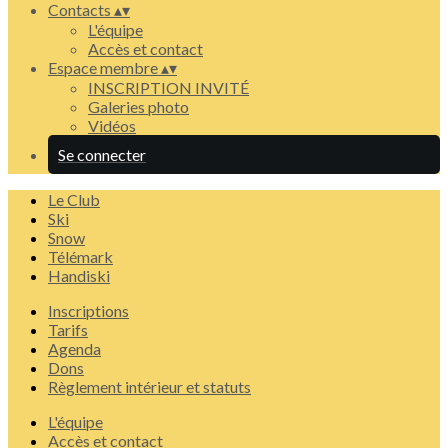
Contacts
▴
▾
L'équipe
Accès et contact
Espace membre
▴
▾
INSCRIPTION INVITÉ
Galeries photo
Vidéos
Se connecter
Le Club
Ski
Snow
Télémark
Handiski
Inscriptions
Tarifs
Agenda
Dons
Règlement intérieur et statuts
L'équipe
Accès et contact