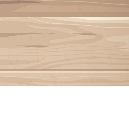
Menu
<
>
INSCRIPTION INVITÉ
Galeries photo
Vidéos
?>
Images de la page d'accueil
Cliquez pour éditer