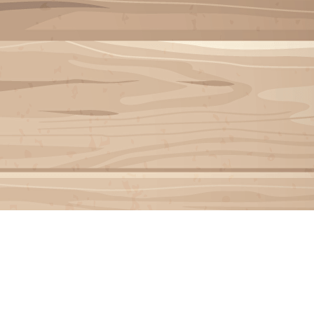
Menu
<
>
INSCRIPTION INVITÉ
Galeries photo
Vidéos
?>
Images de la page d'accueil
Cliquez pour éditer