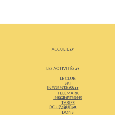
ACCUEIL
▴
▾
LES ACTIVITÉS
▴
▾
LE CLUB
SKI
INFOS UTILES
▴
▾
SNOW
TÉLÉMARK
INSCRIPTIONS
HANDISKI
TARIFS
BOUTIQUE
▴
▾
AGENDA
DONS