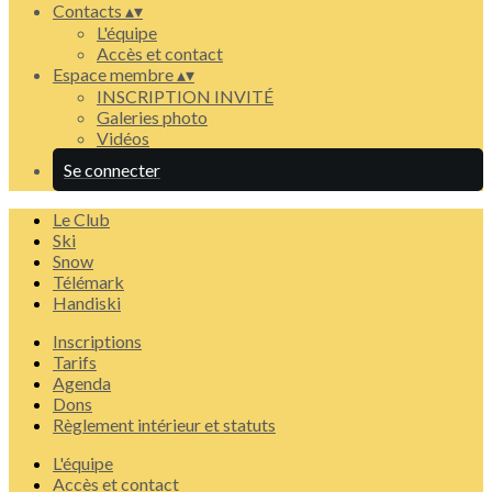
Contacts
▴
▾
L'équipe
Accès et contact
Espace membre
▴
▾
INSCRIPTION INVITÉ
Galeries photo
Vidéos
Se connecter
Le Club
Ski
Snow
Télémark
Handiski
Inscriptions
Tarifs
Agenda
Dons
Règlement intérieur et statuts
L'équipe
Accès et contact