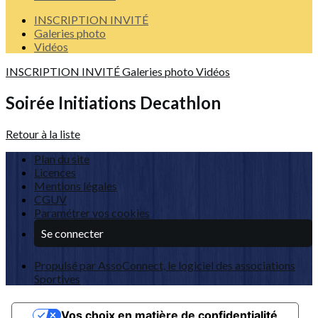
INSCRIPTION INVITÉ
Galeries photo
Vidéos
INSCRIPTION INVITÉ
Galeries photo
Vidéos
Soirée Initiations Decathlon
Retour à la liste
Plan du site
Licences
Mentions légales
CGUV
Paramétrer vos cookies
Se connecter
Propulsé par AssoConnect, le logiciel des associations
Sportives
Vos choix en matière de confidentialité