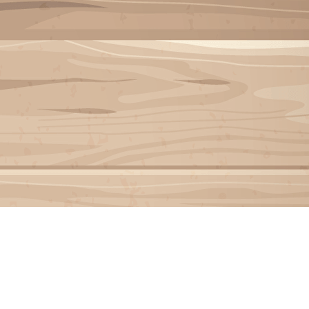
Menu
<
>
INSCRIPTION INVITÉ
Galeries photo
Vidéos
?>
Images de la page d'accueil
Cliquez pour éditer