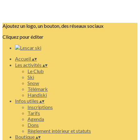
Ajoutez un logo, un bouton, des réseaux sociaux
Cliquez pour éditer
Accueil
▴
▾
Les activités
▴
▾
Le Club
Ski
Snow
Télémark
Handiski
Infos utiles
▴
▾
Inscriptions
Tarifs
Agenda
Dons
Règlement intérieur et statuts
Boutique
▴
▾