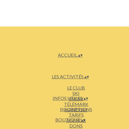
ACCUEIL
▴
▾
LES ACTIVITÉS
▴
▾
LE CLUB
SKI
INFOS UTILES
▴
▾
SNOW
TÉLÉMARK
INSCRIPTIONS
HANDISKI
TARIFS
BOUTIQUE
▴
▾
AGENDA
DONS