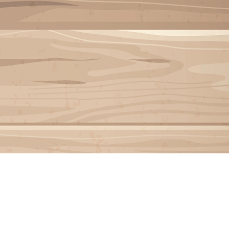
Menu
<
>
INSCRIPTION INVITÉ
Galeries photo
Vidéos
?>
Images de la page d'accueil
Cliquez pour éditer