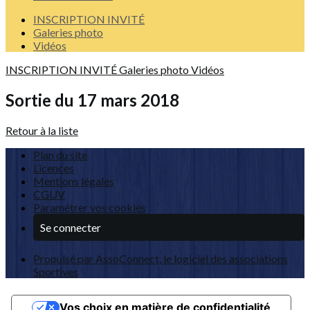
INSCRIPTION INVITÉ
Galeries photo
Vidéos
INSCRIPTION INVITÉ
Galeries photo
Vidéos
Sortie du 17 mars 2018
Retour à la liste
Plan du site
Licences
Mentions légales
CGUV
Paramétrer vos cookies
Se connecter
Propulsé par AssoConnect, le logiciel des associations
Sportives
Vos choix en matière de confidentialité