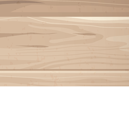
Menu
<
>
INSCRIPTION INVITÉ
Galeries photo
Vidéos
?>
Images de la page d'accueil
Cliquez pour éditer