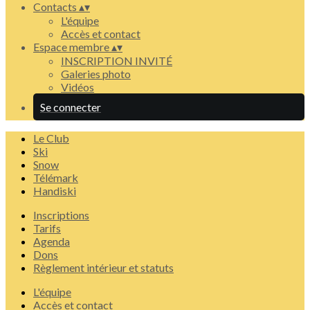
Contacts
▴
▾
L'équipe
Accès et contact
Espace membre
▴
▾
INSCRIPTION INVITÉ
Galeries photo
Vidéos
Se connecter
Le Club
Ski
Snow
Télémark
Handiski
Inscriptions
Tarifs
Agenda
Dons
Règlement intérieur et statuts
L'équipe
Accès et contact