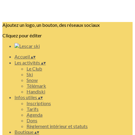
Ajoutez un logo, un bouton, des réseaux sociaux
Cliquez pour éditer
Accueil
▴
▾
Les activités
▴
▾
Le Club
Ski
Snow
Télémark
Handiski
Infos utiles
▴
▾
Inscriptions
Tarifs
Agenda
Dons
Règlement intérieur et statuts
Boutique
▴
▾